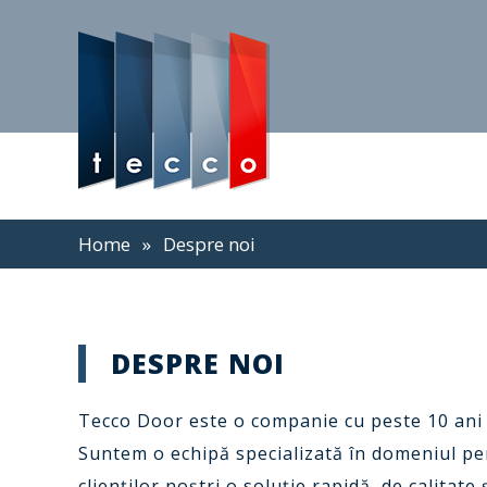
Home
»
Despre noi
DESPRE NOI
Tecco Door este o companie cu peste 10 ani ex
Suntem o echipă specializată în domeniul per
clienţilor noştri o soluție rapidă, de calitate