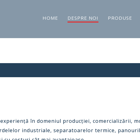
HOME
DESPRE NOI
PRODUSE
perienţă în domeniul producţiei, comercializării, mont
delelor industriale, separatoarelor termice, panouri
 şi cu costuri cât mai avantajoase.