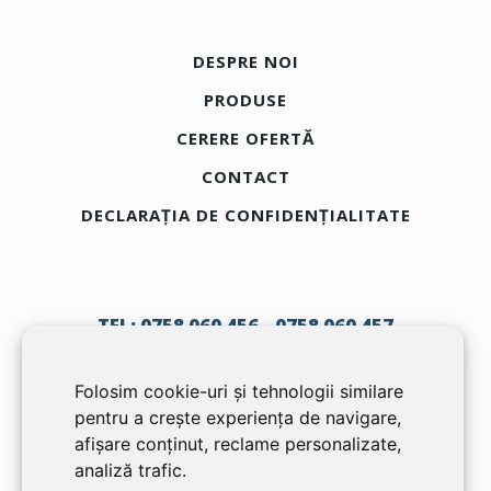
DESPRE NOI
PRODUSE
CERERE OFERTĂ
CONTACT
DECLARAȚIA DE CONFIDENȚIALITATE
TEL:
0758 060 456
0758 060 457
Folosim cookie-uri și tehnologii similare
TECCO DOOR SRL
pentru a crește experiența de navigare,
RO26379502
afișare conținut, reclame personalizate,
J12/16/2010
analiză trafic.