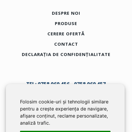
DESPRE NOI
PRODUSE
CERERE OFERTĂ
CONTACT
DECLARAȚIA DE CONFIDENȚIALITATE
TEL:
0758 060 456
0758 060 457
Folosim cookie-uri și tehnologii similare
TECCO DOOR SRL
pentru a crește experiența de navigare,
RO26379502
afișare conținut, reclame personalizate,
J12/16/2010
analiză trafic.